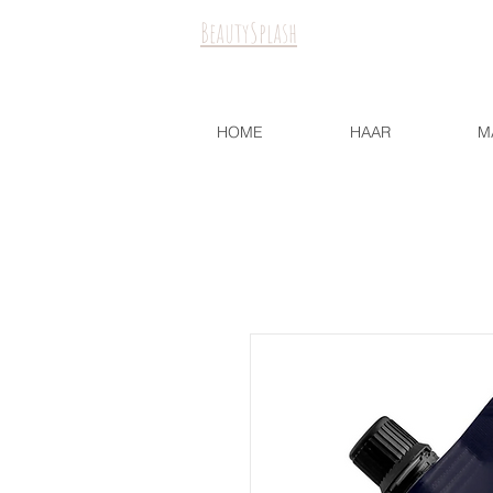
BeautySplash
HOME
HAAR
M