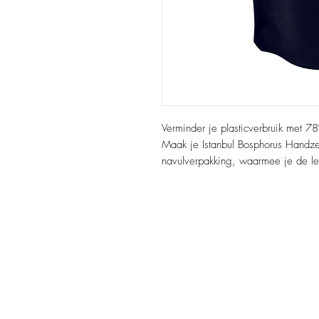
Verminder je plasticverbruik met 7
Maak je Istanbul Bosphorus Handz
navulverpakking, waarmee je de lev
aan minder afval.
De rijke formule is hydraterend en
zeezout, Turkse roos en blauwe den
van de Bosphorus.
Een eenvoudige manier om zowel je
Ingrediënten
Aqua (Water), Sodium Laureth Sul
Chloride, Cocoamidopropyl Betaine