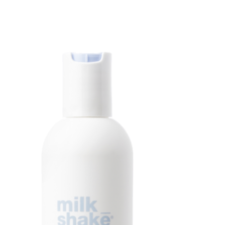
densis (Aloe Vera) Leaf Extract, DMDM
thylchloroisothiazolinone, Magnesium
ylisothiazolinone.