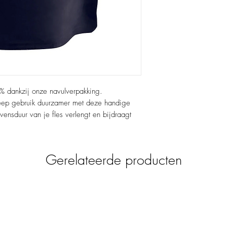
8% dankzij onze navulverpakking.
eep gebruik duurzamer met deze handige
ensduur van je fles verlengt en bijdraagt
 voedend, met dezelfde frisse geur van
, geïnspireerd door de sprankelende sfeer
Gerelateerde producten
 huid als het milieu te verzorgen.
fate, Glycerin, Cocamide DEA, Sodium
, Parfum (Fragrance), Propylene Glycol,