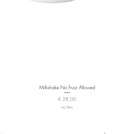
Snel overzicht
Milkshake No Frizz Allowed
Prijs
€ 28,00
incl.Btw