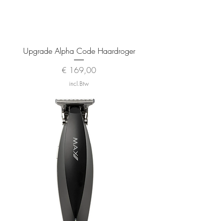
Upgrade Alpha Code Haardroger
Prijs
€ 169,00
incl.Btw