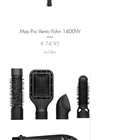
Max Pro Vento Föhn 1400W
Prijs
€ 74,95
incl.Btw