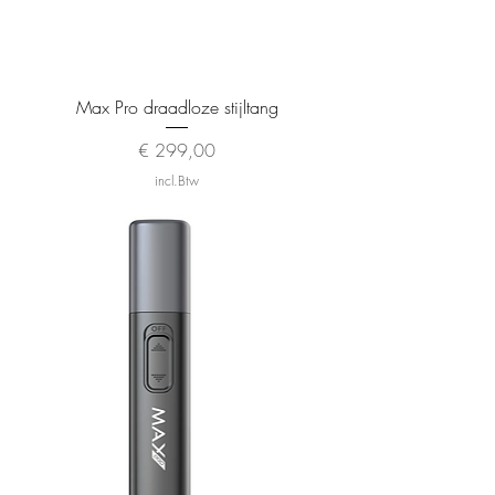
Max Pro draadloze stijltang
Prijs
€ 299,00
incl.Btw