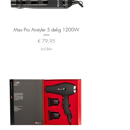
Max Pro Airstyler 5 delig 1200W
Prijs
€ 79,95
incl.Btw