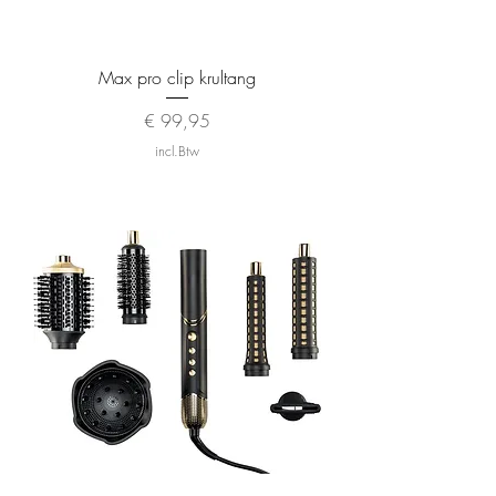
Max pro clip krultang
Prijs
€ 99,95
incl.Btw