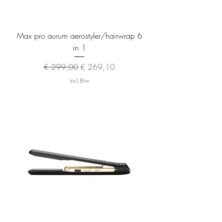
Max pro aurum aerostyler/hairwrap 6
in 1
Normale prijs
Verkoopprijs
€ 299,00
€ 269,10
incl.Btw