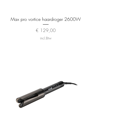
Max pro vortice haardroger 2600W
Prijs
€ 129,00
incl.Btw