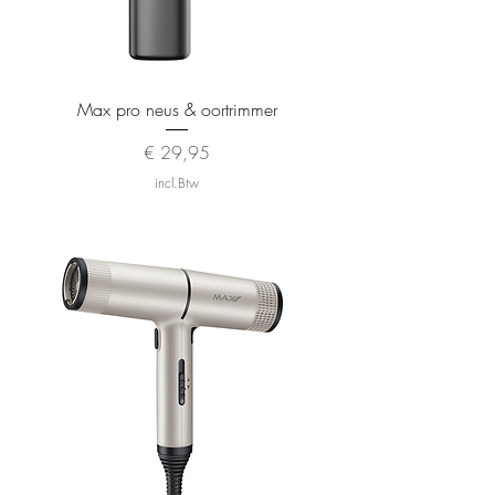
Max pro neus & oortrimmer
Prijs
€ 29,95
incl.Btw