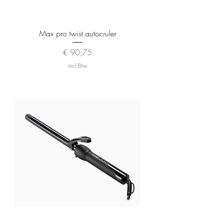
Max pro twist autocruler
Prijs
€ 90,75
incl.Btw