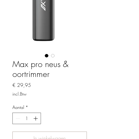
Max pro neus &
oortrimmer
Prijs
€ 29,95
incl.Btw
Aantal
*
In winkelwagen