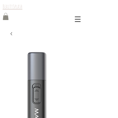
BeautySplash