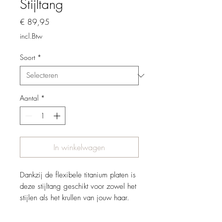
Stijltang
Prijs
€ 89,95
incl.Btw
Soort
*
Aantal
*
In winkelwagen
Dankzij de flexibele titanium platen is
deze stijltang geschikt voor zowel het
stijlen als het krullen van jouw haar.
De negatieve ionen die de tang
creeërt zorgen voor een zacht en