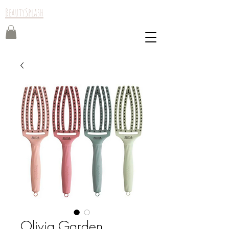
BeautySplash
Olivia Garden