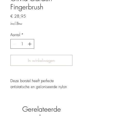
Fingerbrush
Prijs
€ 28,95
incl.Btw
Aantal
*
In winkelwagen
Deze borstel heeft perfecte
antistatische en geïoniseerde nylon
haren met een uniek design in de
vorm van een hand. Dit is om de
hoofdhuid te masseren, dit kan op
Gerelateerde
zowel nat als droog haar. Het