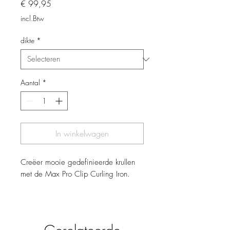
Prijs
€ 99,95
incl.Btw
dikte
*
Aantal
*
In winkelwagen
Creëer mooie gedefinieerde krullen
met de Max Pro Clip Curling Iron.
19mm: Ideaal voor korter haar of
klassieke, volumineuze krullen, biedt
precisie en controle voor vlekkeloze,