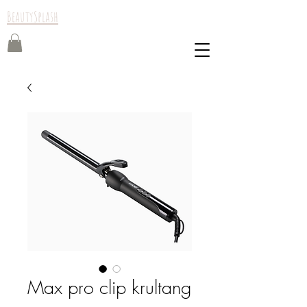
BeautySplash
Max pro clip krultang