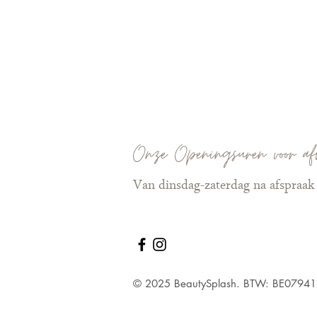
Onze Openingsuren voor af
Van dinsdag-zaterdag na afspraak
© 2025 BeautySplash. BTW: BE0794