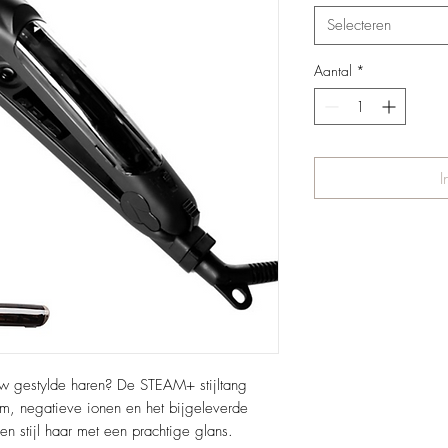
Selecteren
Aantal
*
I
uw gestylde haren? De STEAM+ stijltang
om, negatieve ionen en het bijgeleverde
 stijl haar met een prachtige glans.