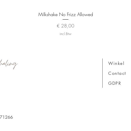
Snel overzicht
Milkshake No Frizz Allowed
Prijs
€ 28,00
incl.Btw
haling
Winkel
Contact
GDPR
171266