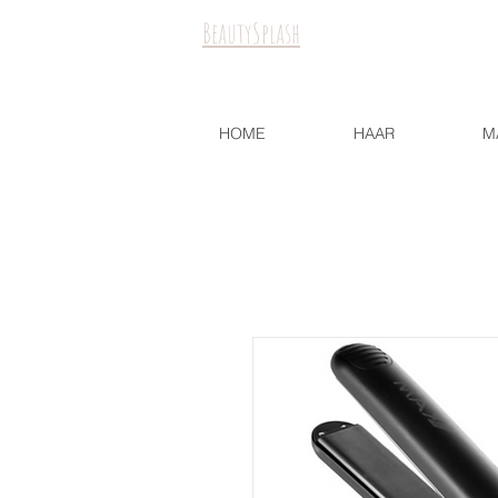
BeautySplash
HOME
HAAR
M