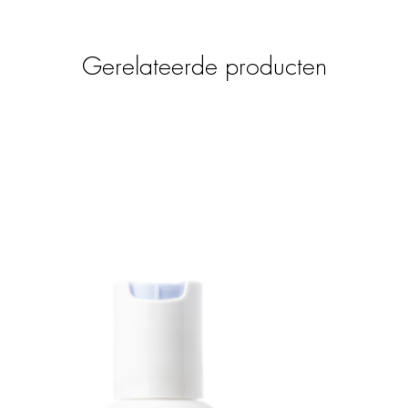
ge stoom stijltang voorzien van 100%
m. De stoom is te regelen met 3 standen
aliseerd water gevulde reservoir op de haar
Gerelateerde producten
ernieuwde versie van de Max Pro Steam
uitgeruste STEAM+ warmt snel en gelijkmatig
atuur tussen de 150°C tot 235°C. Deze is
D Display en daardoor ook veilig om te
. De shut-off functie maakt dat de tang na
et dubbele voltage maakt dat de tang ook in
geleverd met een MOHI Hair Serum, een
kelijk met gedemineraliseerd water is te