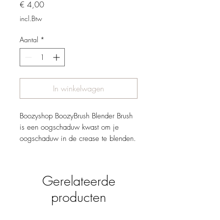
Prijs
€ 4,00
incl.Btw
Aantal
*
In winkelwagen
Boozyshop BoozyBrush Blender Brush
is een oogschaduw kwast om je
oogschaduw in de crease te blenden.
Deze kwast kan ook gebruikt worden
om highlighter aan te brengen op het
wenkbrauwbot.
Gerelateerde
Deze kwast heeft ultrazachte
producten
synthetische vezels van de hoogste
kwaliteit die geschikt zijn voor het
blenden en vervagen van de