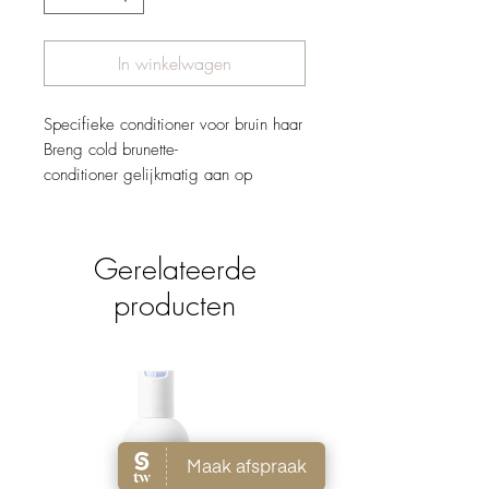
In winkelwagen
Specifieke conditioner voor bruin haar
Breng cold brunette-
conditioner gelijkmatig aan op
vochtig haar, laat het een paar
minuten intrekken en spoel het daarna
uit. Voor een intenser resultaat
Gerelateerde
gebruiken in combinatie met de cold
producten
brunette shampoo