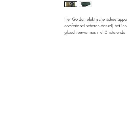
Het Gordon elektrische scheerappa
comfortabel scheren dankzij het in
gloednieuwe mes met 5 roterende 
van de huid glijden. Droog gebruik
uitzonderlijke resultaten. Het is w
scheren. De 5 roterende koppen zij
naar de contouren van hoofd en gez
bereiken (kin, nek, hals), zonder 
resulteert in een snellere, zachtere e