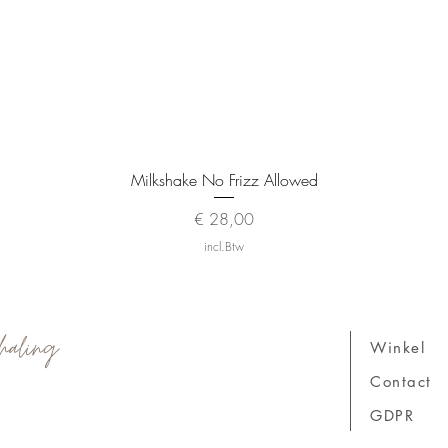
Snel overzicht
Milkshake No Frizz Allowed
Prijs
€ 28,00
incl.Btw
haling
Winkel
Contact
GDPR