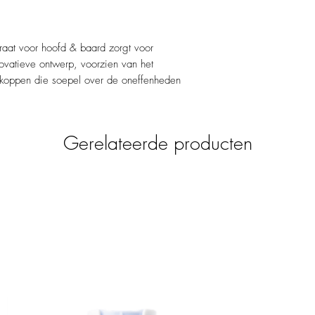
raat voor hoofd & baard zorgt voor
novatieve ontwerp, voorzien van het
koppen die soepel over de oneffenheden
t, biedt het een echt gladde scheerbeurt en
aterbestendig: je kan zelfs onder de douche
n flexibel en passen zich aan perfect aan
Gerelateerde producten
icht, zelfs de moeilijkste gebieden
eroverheen te gaan meerdere malen. Dit
n irritatievrij scheren.