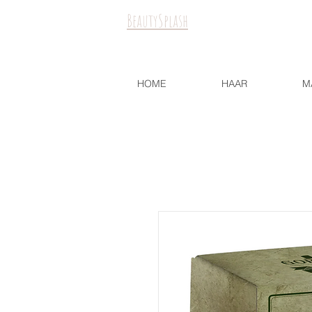
BeautySplash
HOME
HAAR
M