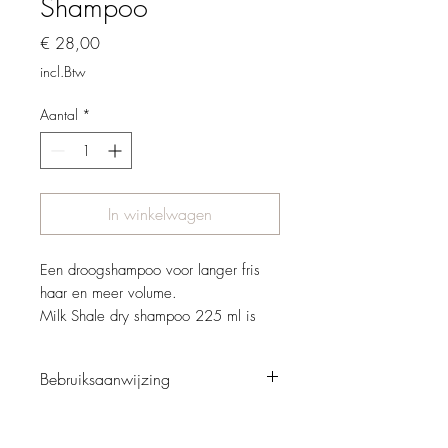
Shampoo
Prijs
€ 28,00
incl.Btw
Aantal
*
In winkelwagen
Een droogshampoo voor langer fris
haar en meer volume.
Milk Shale dry shampoo 225 ml is
een ultra-fijne formule voor direct
resultaat. De droogshampoo geeft de
Bebruiksaanwijzing
hoofdhuid een aangenaam fris en
schoon gevoel zonder het gebruik van
Schud de droogshampoo goed voor
water. Het haar ziet er na gebruik
gebruik. Spray vervolgens bij de aanzet