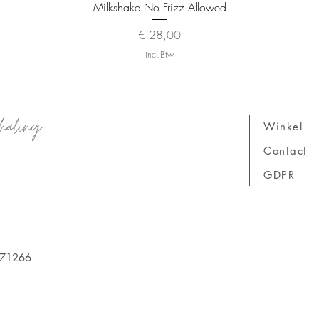
Snel overzicht
Milkshake No Frizz Allowed
Prijs
€ 28,00
incl.Btw
haling
Winkel
Contact
GDPR
171266