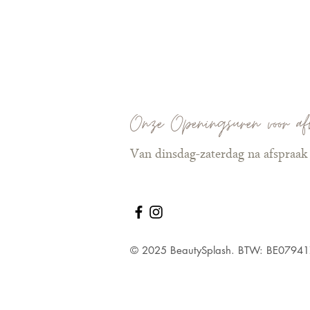
Onze Openingsuren voor af
Van dinsdag-zaterdag na afspraak
© 2025 BeautySplash. BTW: BE0794