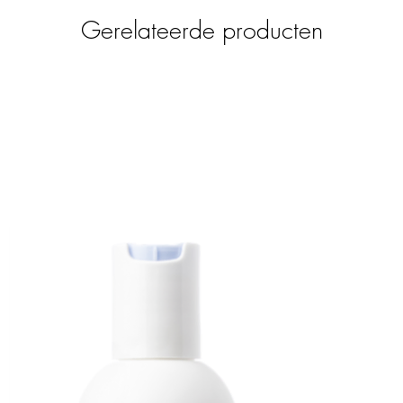
ma verspreidt. Perfect om jezelf of een
Gerelateerde producten
ert een rustgevende en verhelderende sfeer
tahydro-2,3,8,8-tetramethyl-2-nafty)ethaan-1-
 mentha-1,8-dieen (synoniem: d-limoneen),
noniem:
al), eugenol, 6,7-dihydro-1,1,2,3,3-
ijn sinaasappel, ext., Limoenolie
ext.
ydro-2,3,8,8-tetramethyl-2-naphthyl)ethan-1-
aiacwood oil, [3R-(3α,3aβ,6β,7β,8aα)]-
ethyl-1H-3a,7- methanoazulene, (R)-p-
)cyclododecane (Synonym: Formaldehyde
l, Bergamot oil bergaptane free, 4,8,8-
1,4-methanoazulene, Cinnamaldehyde.