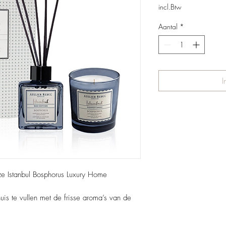
incl.Btw
Aantal
*
I
nze Istanbul Bosphorus Luxury Home
uis te vullen met de frisse aroma’s van de
20ml) voor een blijvende, aquatische geur
n geurkaars (210g) gemaakt van sojawas,