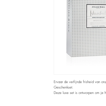
Ervaar de verfijnde frisheid van o
Geschenkset.
Deze luxe set is ontworpen om je h
Bosphorus. Ze bevat geurstokjes (1
die tot zes weken meegaat, en ee