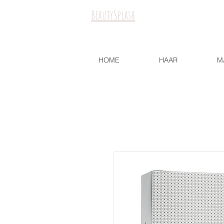
BeautySplash
HOME
HAAR
M