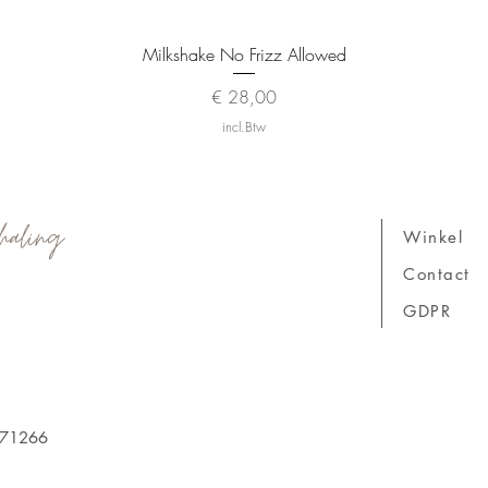
Snel overzicht
Milkshake No Frizz Allowed
Prijs
€ 28,00
incl.Btw
haling
Winkel
Contact
GDPR
171266