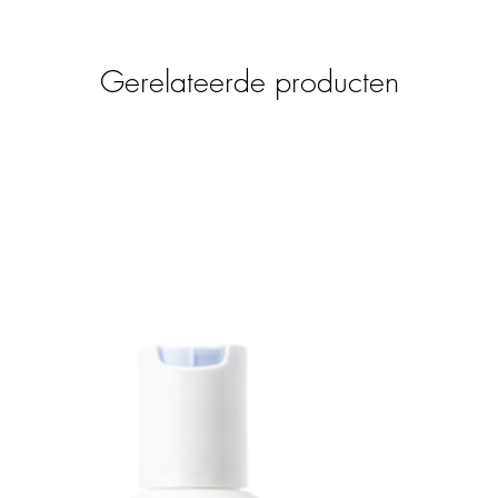
umhars, patchouli en sandelhout, hydrateert
ht aanvoelen. Omhuld door warme,
ten, ervaar je een subtiele mix van
Gerelateerde producten
Met een inhoud van 250 ml geniet je
g en het betoverende erfgoed van J.C.R.
yceryl Stearate, Cyclopentasiloxane,
s Amygdalus Dulcis (Sweet Almond) Oil,
Oil, Argania Spinosa (Argan) Kernel Oil,
rs, Parfum (Fragrance), Phenoxyethanol,
, Carbomer, Triethanolamine,
tate, Linalool, Limonene, Sodium
Coumarin.