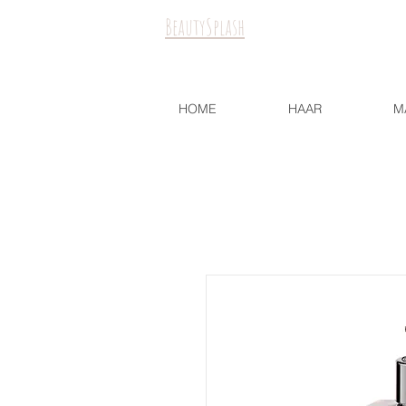
BeautySplash
HOME
HAAR
M