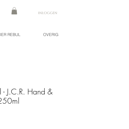
Inloggen
IER REBUL
OVERIG
l - J.C.R. Hand &
 250ml