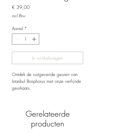
Prijs
€ 39,00
incl.Btw
Aantal
*
In winkelwagen
Ontdek de rustgevende geuren van
Istanbul Bosphorus met onze verfijnde
geurkaars.
Samengesteld met zeezout, Turkse
roos, en blauwe dennen, creëert het
een serene sfeer die de unieke
Gerelateerde
charme van de Bosphorus naar je
producten
thuis brengt. Perfect voor
ontspannende momenten. Deze