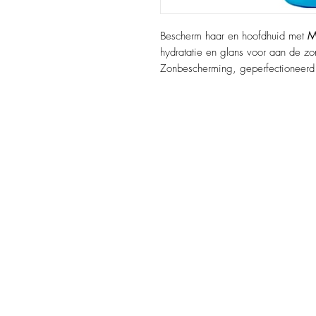
Bescherm haar en hoofdhuid met
M
hydratatie en glans voor aan de zo
Zonbescherming, geperfectioneerd 
Belangrijkste voordelen:
Beschermt haar en hoofdhuid t
Voorkomt uitdroging, vervaging 
Hydrateert en voedt voor zacht,
Lichtgewicht nevel, gemakkelij
Ideaal voor en tijdens blootstel
Actieve ingrediënten:
Argan Olie
: Voedt en versterkt 
Extracten van framboos en bosb
antioxidanten.
Melkeiwitten
: Versterken en hers
Mango- en papaja-extracten
: Hy
Murumuru-boter
: Voedt en verzac
Quinoa-eiwitten
: Beschermen en
Vitamine E
: Verdedigt tegen oxi