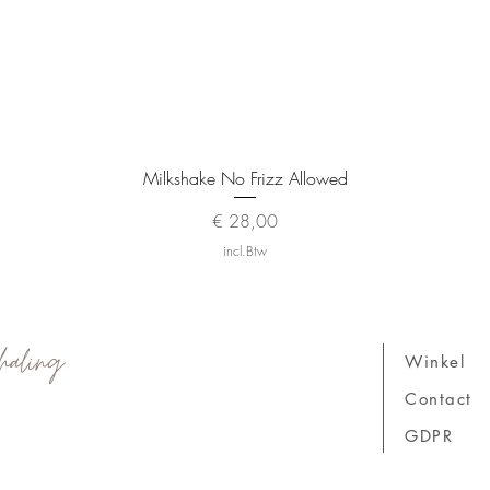
Snel overzicht
Milkshake No Frizz Allowed
Prijs
€ 28,00
incl.Btw
haling
Winkel
Contact
GDPR