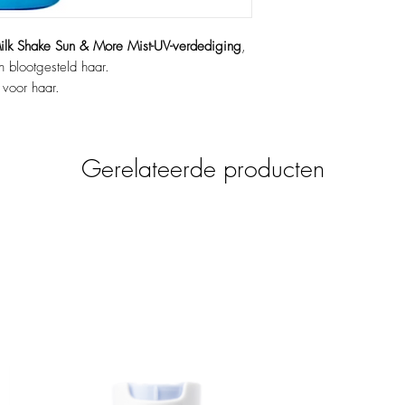
ilk Shake Sun & More Mist-UV-verdediging
,
n blootgesteld haar.
voor haar.
egen UV-schade
en zonnestress
Gerelateerde producten
 glanzend haar
k op elk moment aan te brengen
ling aan de zon
de glans.
es
: Bieden bescherming tegen
tellen de haarvezels.
drateren en revitaliseren.
ht diep.
 verbeteren de veerkracht.
datieve stress.