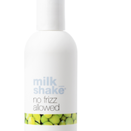
 essentiële bondgenoot voor de zomer, die
het mooi blijft - perfect voor gezonde,
kmatig op vochtig of droog haar sprayen,
ten. Niet uitspoelen. Stijl zoals gewenst.