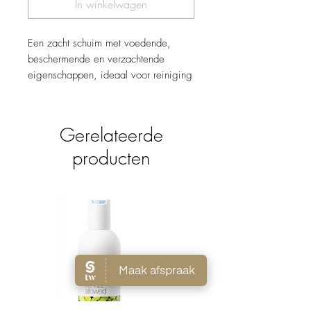
In winkelwagen
Een zacht schuim met voedende,
beschermende en verzachtende
eigenschappen, ideaal voor reiniging
en verzorgen van de huid na
blootstelling aan de zon, het reinigen
van de huid en het zacht en
Gerelateerde
aangenaam geurend achterlaten.
producten