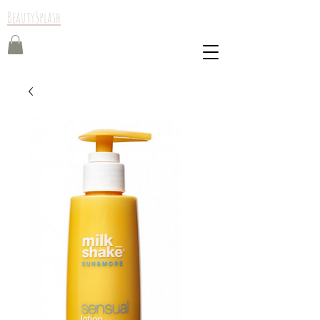
BeautySplash