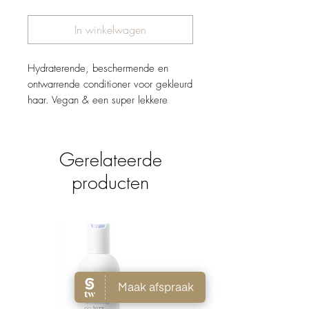
In winkelwagen
Hydraterende, beschermende en
ontwarrende conditioner voor gekleurd
haar. Vegan & een super lekkere
geur! Melkproteïnen herstructureren en
verzorgen het haar terwijl het
exclusieve integrity 41 complex zorgt
Gerelateerde
voor een langer kleurbehoud. Maakt
producten
het haar zacht en glanzend.