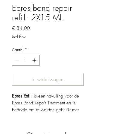
Epres bond repair
refill - 2X15 ML
Prijs
€ 34,00
incl.Btw
Aantal
*
In winkelwagen
Epres Refill
is een navulling voor de
Epres Bond Repair Treatment en is
bedoeld om te worden gebruikt met
de originele Epres Bond Repair
spraybottle. Dé manier om de
behandeling voort te zetten zonder de