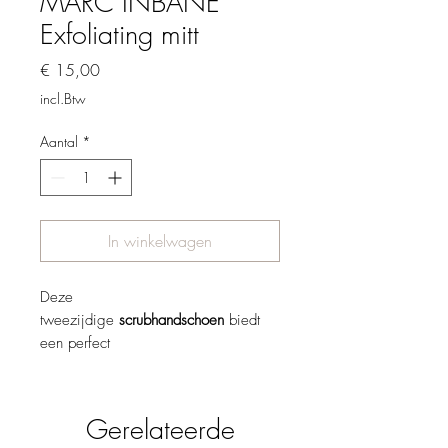
MARC INBANE
Exfoliating mitt
Prijs
€ 15,00
incl.Btw
Aantal
*
In winkelwagen
Deze
tweezijdige
scrub
handschoen
biedt
een perfect
geïntegreerde
lichaamsscrub
met een
zachte en iets ruwere zijde. Onze
innovatieve Mitt is verrijkt met Actieve
Gerelateerde
Koolstof die bekend staat om zijn