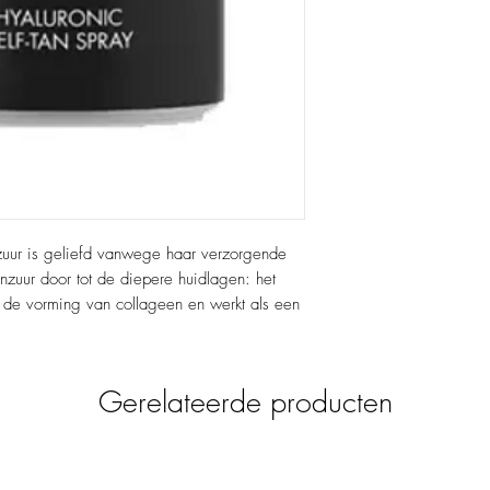
nzuur is geliefd vanwege haar verzorgende
nzuur door tot de diepere huidlagen: het
ert de vorming van collageen en werkt als een
oor alle huidtypen en huidtinten en zorgt
inde teint tot wel 9 dagen lang! Gelijktijdig
Gerelateerde producten
ecteerde natuurlijke ingrediënten de huid in
stralen.
nningtechnologie voor een
gdurige werking. Een veilige en snelle