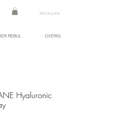
Inloggen
IER REBUL
OVERIG
NE Hyaluronic
ay