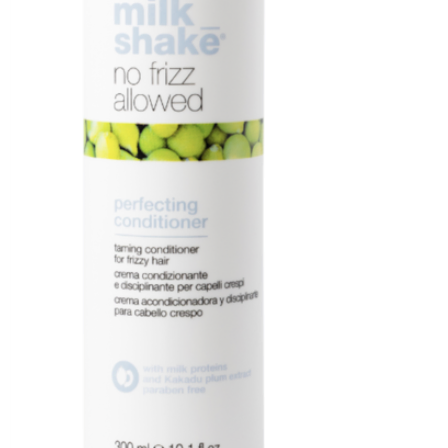
ule zonder alcohol.
t Arlasolve™ voor een ultieme opname en
ze prachtig te blenden met je natuurlijke
ctivator voor een egale verneveling op de
serveringsmiddelen nodig voor een langere
e mogelijk en eco-friendly.
e zomerse teint!
che self-tan geur.
huidtinten.
ruiken voor het gelaat of tot 5 keer voor het
uid.
ngen.
gingen.
 kan worden versneld met behulp van een