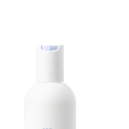
ke UV-stralen. Eén van de actieve tanning-
aërobe fermentatie van frambozen; helpt
t voor een langere tan & een zachtere
tuurlijke bruine teint die niet te
omerse tan!
edig recyclebaar en gevuld met lucht en niet
gassen. Dankzij het geïntegreerde bag-on-
veringsmiddelen nodig voor een langere
n de natuurlijke ingrediënten optimaal
tenaf.
TAN SPRAY bijzonder?
uut.
ect met 3e generatie Hyaluronzuur SLMW.
ageen, waardoor de huid er frisser en
 parabenen & siliconen.
ngtechnologie.
ie van frambozen.