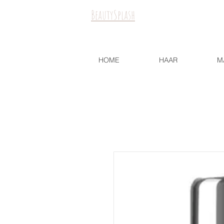
BeautySplash
HOME
HAAR
M